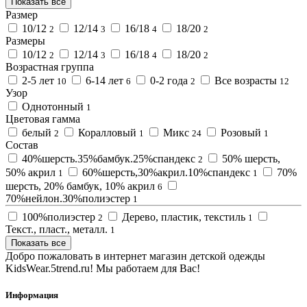
Показать все
Размер
10/12
12/14
16/18
18/20
2
3
4
2
Размеры
10/12
12/14
16/18
18/20
2
3
4
2
Возрастная группа
2-5 лет
6-14 лет
0-2 года
Все возрасты
10
6
2
12
Узор
Однотонный
1
Цветовая гамма
белый
Коралловый
Микс
Розовый
2
1
24
1
Состав
40%шерсть.35%бамбук.25%спандекс
50% шерсть,
2
50% акрил
60%шерсть,30%акрил.10%спандекс
70%
1
1
шерсть, 20% бамбук, 10% акрил
6
70%нейлон.30%полиэстер
1
100%полиэстер
Дерево, пластик, текстиль
2
1
Текст., пласт., металл.
1
Показать все
Добро пожаловать в интернет магазин детской одежды
KidsWear.5trend.ru! Мы работаем для Вас!
Информация