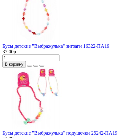
Бусы детские "Выбражулька" зигзаги 16322-ПА19
37.00р.
В корзину
Бусы детские "Выбражулька" подушечки 25242-ПА19