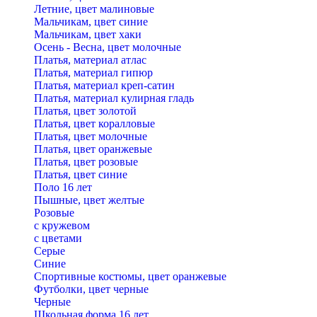
Летние, цвет малиновые
Мальчикам, цвет синие
Мальчикам, цвет хаки
Осень - Весна, цвет молочные
Платья, материал атлас
Платья, материал гипюр
Платья, материал креп-сатин
Платья, материал кулирная гладь
Платья, цвет золотой
Платья, цвет коралловые
Платья, цвет молочные
Платья, цвет оранжевые
Платья, цвет розовые
Платья, цвет синие
Поло 16 лет
Пышные, цвет желтые
Розовые
с кружевом
с цветами
Серые
Синие
Спортивные костюмы, цвет оранжевые
Футболки, цвет черные
Черные
Школьная форма 16 лет