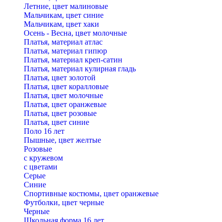
Летние, цвет малиновые
Мальчикам, цвет синие
Мальчикам, цвет хаки
Осень - Весна, цвет молочные
Платья, материал атлас
Платья, материал гипюр
Платья, материал креп-сатин
Платья, материал кулирная гладь
Платья, цвет золотой
Платья, цвет коралловые
Платья, цвет молочные
Платья, цвет оранжевые
Платья, цвет розовые
Платья, цвет синие
Поло 16 лет
Пышные, цвет желтые
Розовые
с кружевом
с цветами
Серые
Синие
Спортивные костюмы, цвет оранжевые
Футболки, цвет черные
Черные
Школьная форма 16 лет