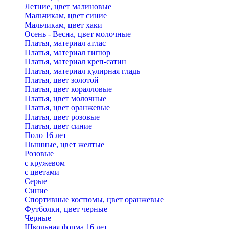
Летние, цвет малиновые
Мальчикам, цвет синие
Мальчикам, цвет хаки
Осень - Весна, цвет молочные
Платья, материал атлас
Платья, материал гипюр
Платья, материал креп-сатин
Платья, материал кулирная гладь
Платья, цвет золотой
Платья, цвет коралловые
Платья, цвет молочные
Платья, цвет оранжевые
Платья, цвет розовые
Платья, цвет синие
Поло 16 лет
Пышные, цвет желтые
Розовые
с кружевом
с цветами
Серые
Синие
Спортивные костюмы, цвет оранжевые
Футболки, цвет черные
Черные
Школьная форма 16 лет