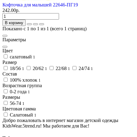
Кофточка для малышей 22646-ПГ19
242.00р.
В корзину
Показано с 1 по 1 из 1 (всего 1 страниц)
Параметры
Цвет
салатовый
1
Размер
18/56
20/62
22/68
24/74
1
1
1
1
Состав
100% хлопок
1
Возрастная группа
0-2 года
1
Размеры
56-74
1
Цветовая гамма
Салатовый
1
Добро пожаловать в интернет магазин детской одежды
KidsWear.5trend.ru! Мы работаем для Вас!