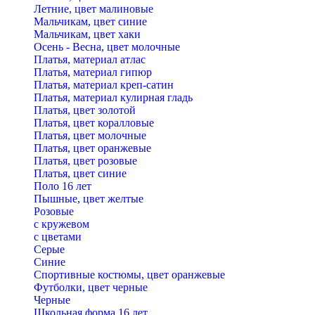
Летние, цвет малиновые
Мальчикам, цвет синие
Мальчикам, цвет хаки
Осень - Весна, цвет молочные
Платья, материал атлас
Платья, материал гипюр
Платья, материал креп-сатин
Платья, материал кулирная гладь
Платья, цвет золотой
Платья, цвет коралловые
Платья, цвет молочные
Платья, цвет оранжевые
Платья, цвет розовые
Платья, цвет синие
Поло 16 лет
Пышные, цвет желтые
Розовые
с кружевом
с цветами
Серые
Синие
Спортивные костюмы, цвет оранжевые
Футболки, цвет черные
Черные
Школьная форма 16 лет