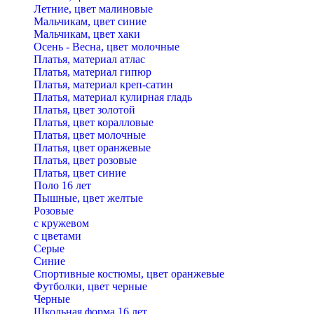
Летние, цвет малиновые
Мальчикам, цвет синие
Мальчикам, цвет хаки
Осень - Весна, цвет молочные
Платья, материал атлас
Платья, материал гипюр
Платья, материал креп-сатин
Платья, материал кулирная гладь
Платья, цвет золотой
Платья, цвет коралловые
Платья, цвет молочные
Платья, цвет оранжевые
Платья, цвет розовые
Платья, цвет синие
Поло 16 лет
Пышные, цвет желтые
Розовые
с кружевом
с цветами
Серые
Синие
Спортивные костюмы, цвет оранжевые
Футболки, цвет черные
Черные
Школьная форма 16 лет