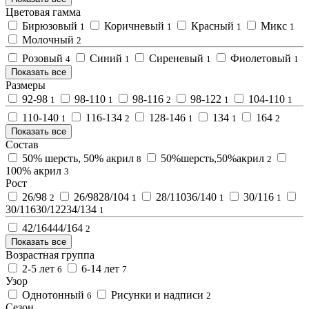
Цветовая гамма
Бирюзовый
Коричневый
Красный
Микс
1
1
1
1
Молочный
2
Розовый
Синий
Сиреневый
Фиолетовый
4
1
1
1
Показать все
Размеры
92-98
98-110
98-116
98-122
104-110
1
1
2
1
1
110-140
116-134
128-146
134
164
1
2
1
1
2
Показать все
Состав
50% шерсть, 50% акрил
50%шерсть,50%акрил
8
2
100% акрил
3
Рост
26/98
26/9828/104
28/11036/140
30/116
2
1
1
1
30/11630/12234/134
1
42/16444/164
2
Показать все
Возрастная группа
2-5 лет
6-14 лет
6
7
Узор
Однотонный
Рисунки и надписи
6
2
Сезон