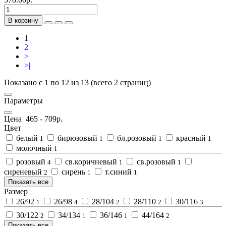
В корзину
1
2
>
>|
Показано с 1 по 12 из 13 (всего 2 страниц)
Параметры
Цена
465
-
709
р.
Цвет
белый
бирюзовый
бл.розовый
красный
1
1
1
1
молочный
1
розовый
св.коричневый
св.розовый
4
1
1
сиреневый
сирень
т.синий
2
1
1
Показать все
Размер
26/92
26/98
28/104
28/110
30/116
1
4
2
2
3
30/122
34/134
36/146
44/164
2
1
1
2
Показать все