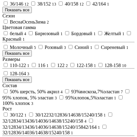
36/146
38/152
40/158
42/164
12
13
12
1
Показать все
Сезон
ВеснаОсеньЗима
2
Цветовая гамма
белый
Бирюзовый
Бордовый
Желтый
4
1
1
1
Красный
1
Молочный
Розовый
Синий
Сиреневый
5
3
1
1
Показать все
Размеры
110-122
116
122
122-158
128-158
1
1
2
1
10
128-164
3
Показать все
Состав
50% шерсть, 50% акрил
93%вискоза,7%эластан
4
7
95% хлопок, 5% эластан
95%хлопок,5%эластан
3
1
100% хлопок
3
Рост
30/122
30/12232/12836/14638/15240/158
1
1
32/12834/13436/14036/14638/15240/158
4
32/12834/13436/14036/14638/15240/15842/164
1
32/12836/14036/14638/15240/158
1