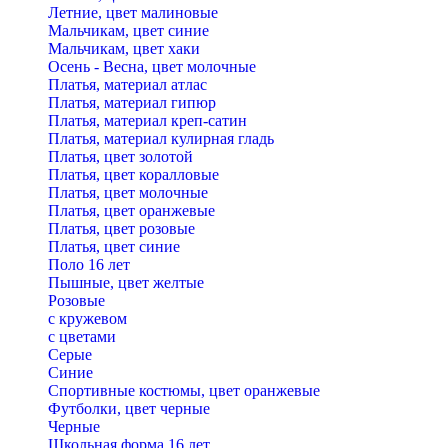
Летние, цвет малиновые
Мальчикам, цвет синие
Мальчикам, цвет хаки
Осень - Весна, цвет молочные
Платья, материал атлас
Платья, материал гипюр
Платья, материал креп-сатин
Платья, материал кулирная гладь
Платья, цвет золотой
Платья, цвет коралловые
Платья, цвет молочные
Платья, цвет оранжевые
Платья, цвет розовые
Платья, цвет синие
Поло 16 лет
Пышные, цвет желтые
Розовые
с кружевом
с цветами
Серые
Синие
Спортивные костюмы, цвет оранжевые
Футболки, цвет черные
Черные
Школьная форма 16 лет