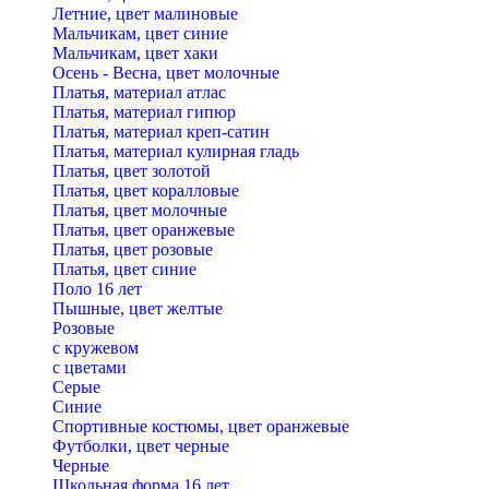
Летние, цвет малиновые
Мальчикам, цвет синие
Мальчикам, цвет хаки
Осень - Весна, цвет молочные
Платья, материал атлас
Платья, материал гипюр
Платья, материал креп-сатин
Платья, материал кулирная гладь
Платья, цвет золотой
Платья, цвет коралловые
Платья, цвет молочные
Платья, цвет оранжевые
Платья, цвет розовые
Платья, цвет синие
Поло 16 лет
Пышные, цвет желтые
Розовые
с кружевом
с цветами
Серые
Синие
Спортивные костюмы, цвет оранжевые
Футболки, цвет черные
Черные
Школьная форма 16 лет