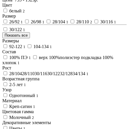
Цвет
белый
2
Размер
26/92
26/98
28/104
28/110
30/116
1
1
1
2
1
30/122
1
Показать все
Размеры
92-122
104-134
1
1
Состав
100% ПЭ
верх 100%полиэстер подкладка 100%
1
хлопок
1
Рост
28/10428/11030/11630/12232/12834/134
1
Возрастная группа
2-5 лет
1
Узор
Однотонный
1
Материал
Креп-сатин
1
Цветовая гамма
Молочный
2
Декоративные элементы
Цветы
1