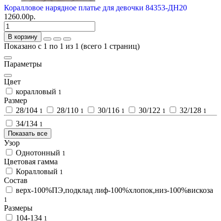
Коралловое нарядное платье для девочки 84353-ДН20
1260.00р.
В корзину
Показано с 1 по 1 из 1 (всего 1 страниц)
Параметры
Цвет
коралловый
1
Размер
28/104
28/110
30/116
30/122
32/128
1
1
1
1
1
34/134
1
Показать все
Узор
Однотонный
1
Цветовая гамма
Коралловый
1
Состав
верх-100%ПЭ,подклад лиф-100%хлопок,низ-100%вискоза
1
Размеры
104-134
1