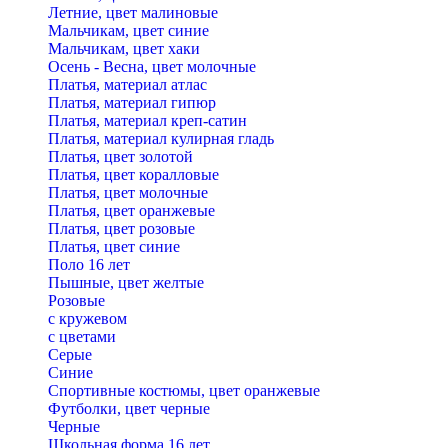
Летние, цвет малиновые
Мальчикам, цвет синие
Мальчикам, цвет хаки
Осень - Весна, цвет молочные
Платья, материал атлас
Платья, материал гипюр
Платья, материал креп-сатин
Платья, материал кулирная гладь
Платья, цвет золотой
Платья, цвет коралловые
Платья, цвет молочные
Платья, цвет оранжевые
Платья, цвет розовые
Платья, цвет синие
Поло 16 лет
Пышные, цвет желтые
Розовые
с кружевом
с цветами
Серые
Синие
Спортивные костюмы, цвет оранжевые
Футболки, цвет черные
Черные
Школьная форма 16 лет