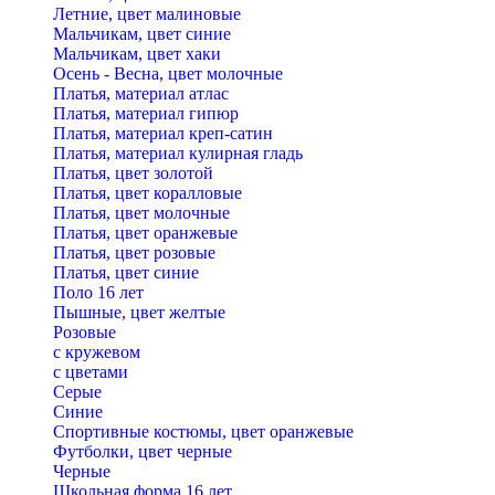
Летние, цвет малиновые
Мальчикам, цвет синие
Мальчикам, цвет хаки
Осень - Весна, цвет молочные
Платья, материал атлас
Платья, материал гипюр
Платья, материал креп-сатин
Платья, материал кулирная гладь
Платья, цвет золотой
Платья, цвет коралловые
Платья, цвет молочные
Платья, цвет оранжевые
Платья, цвет розовые
Платья, цвет синие
Поло 16 лет
Пышные, цвет желтые
Розовые
с кружевом
с цветами
Серые
Синие
Спортивные костюмы, цвет оранжевые
Футболки, цвет черные
Черные
Школьная форма 16 лет